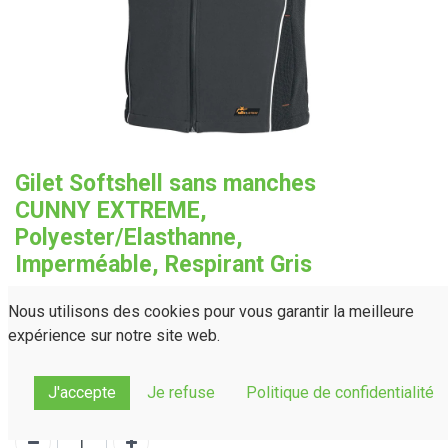
Gilet Softshell sans manches
CUNNY EXTREME,
Polyester/Elasthanne,
Imperméable, Respirant Gris
Personnalisation
Nous utilisons des cookies pour vous garantir la meilleure
expérience sur notre site web.
Taille
S
M
L
XL
XXL
3XL
J'accepte
Je refuse
Politique de confidentialité