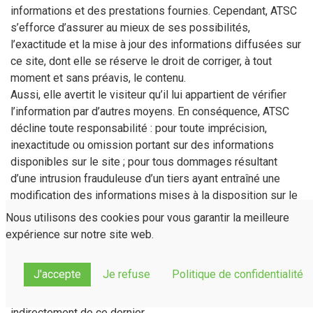
informations et des prestations fournies. Cependant, ATSC
s’efforce d’assurer au mieux de ses possibilités,
l’exactitude et la mise à jour des informations diffusées sur
ce site, dont elle se réserve le droit de corriger, à tout
moment et sans préavis, le contenu.
Aussi, elle avertit le visiteur qu’il lui appartient de vérifier
l’information par d’autres moyens. En conséquence, ATSC
décline toute responsabilité : pour toute imprécision,
inexactitude ou omission portant sur des informations
disponibles sur le site ; pour tous dommages résultant
d’une intrusion frauduleuse d’un tiers ayant entraîné une
modification des informations mises à la disposition sur le
site ; et plus généralement pour tous dommages, directs ou
Nous utilisons des cookies pour vous garantir la meilleure
indirects, qu’elles qu’en soient les causes, origines, nature
expérience sur notre site web.
ou conséquences, provoqués à raison de l’accès de
quiconque au site ou de l’impossibilité d’y accéder, de
J'accepte
Je refuse
Politique de confidentialité
même que l’utilisation du site et/ou du crédit accordé à une
quelconque information provenant directement ou
indirectement de ce dernier.