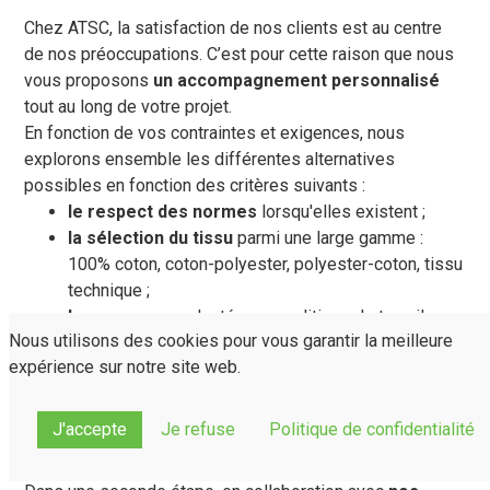
Chez ATSC, la satisfaction de nos clients est au centre
de nos préoccupations. C’est pour cette raison que nous
vous proposons
un accompagnement personnalisé
tout au long de votre projet.
En fonction de vos contraintes et exigences, nous
explorons ensemble les différentes alternatives
possibles en fonction des critères suivants :
le respect des normes
lorsqu'elles existent ;
la sélection du tissu
parmi une large gamme :
100% coton, coton-polyester, polyester-coton, tissu
technique ;
le grammage
adapté aux conditions de travail ;
Nous utilisons des cookies pour vous garantir la meilleure
les coloris
et leur emplacement sur le vêtement en
expérience sur notre site web.
fonction du design souhaité ;
les options
(poches, fermetures, etc.) à adapter en
fonction de la nature du travail de vos
J'accepte
Je refuse
Politique de confidentialité
collaborateurs et leurs besoins.