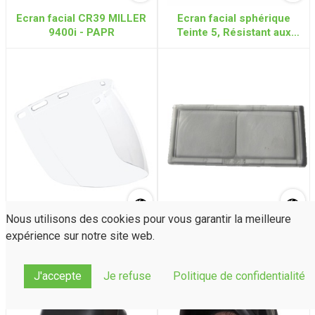
Ecran facial CR39 MILLER
Ecran facial sphérique
9400i - PAPR
Teinte 5, Résistant aux
chaleurs importantes
Nous utilisons des cookies pour vous garantir la meilleure
Ecran facial sphérique en
Verre loupe dioptrie
expérience sur notre site web.
Polycarbonate rigide et
105x50mm
incolore pour SPHERE
J'accepte
Je refuse
Politique de confidentialité