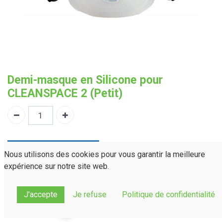
Demi-masque en Silicone pour
CLEANSPACE 2 (Petit)
Demander un devis
Nous utilisons des cookies pour vous garantir la meilleure
expérience sur notre site web.
PRV021
Référence :
Normes(s) :
---
J'accepte
Je refuse
Politique de confidentialité
Partager sur :