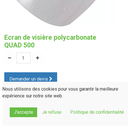
Ecran de visière polycarbonate
QUAD 500
Demander un devis
Nous utilisons des cookies pour vous garantir la meilleure
PRVV120
Référence :
expérience sur notre site web.
Normes(s) :
---
Partager sur :
J'accepte
Je refuse
Politique de confidentialité