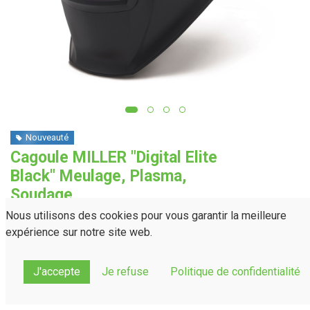
Nouveauté
Cagoule MILLER "Digital Elite
Black" Meulage, Plasma,
Soudage
Nous utilisons des cookies pour vous garantir la meilleure
expérience sur notre site web.
J'accepte
Je refuse
Politique de confidentialité
Demander un devis