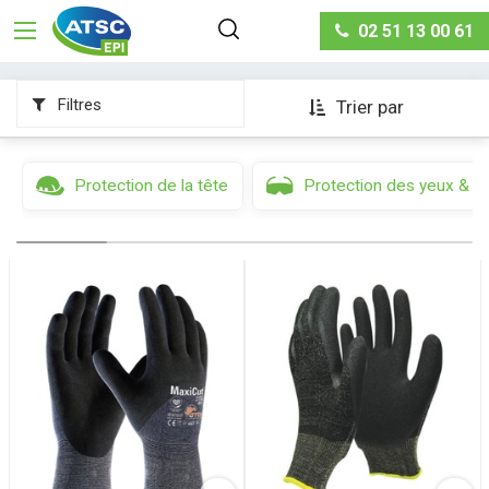
Protection des mains & des bras
Gants anti-
02 51 13 00 61
coupures
Filtres
Trier par
Protection de la tête
Protection des yeux & d