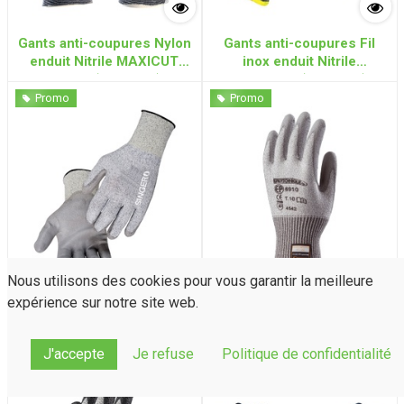
Gants anti-coupures Nylon
Gants anti-coupures Fil
enduit Nitrile MAXICUT
inox enduit Nitrile
ULTRA (4.5.4.2.C)
NITRINOX (4.X.4.3.F)
Promo
Promo
Nous utilisons des cookies pour vous garantir la meilleure
expérience sur notre site web.
Gants anti-coupures en
Gants anti-coupures
PEHD enduit PU (4.X.4.3.D)
Multifibres, enduit PU
Taille 9
(4.5.4.2.X)
J'accepte
Je refuse
Politique de confidentialité
Promo