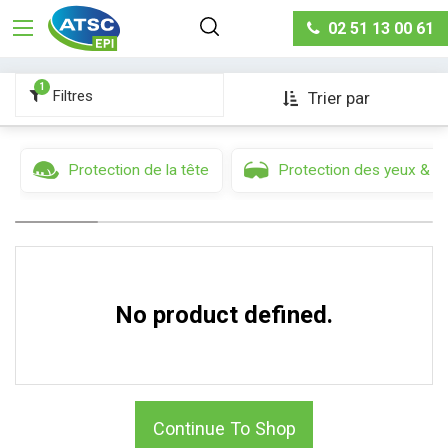
Protection des pieds & des jambes
Chaussures de
02 51 13 00 61
travail
1
Filtres
Trier par
Protection de la tête
Protection des yeux & d
No product defined.
Continue To Shop