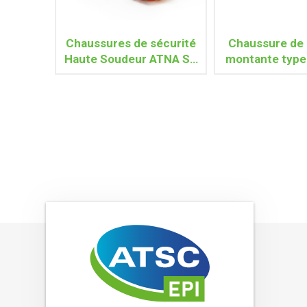
Chaussures de sécurité
Chaussure de 
Haute Soudeur ATNA S3
montante type
HI-3 HRO WG SRC
NEW PROTECTO
HI HRO S