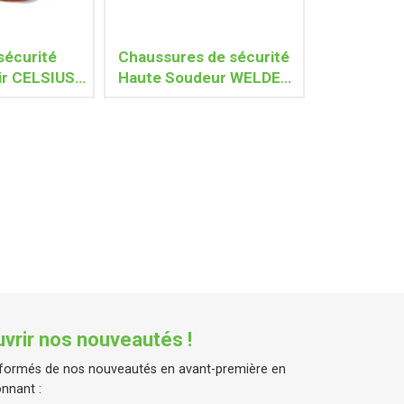
sécurité
Chaussures de sécurité
ir CELSIUS
Haute Soudeur WELDER
RO SRC
BIS UK S3 HRO SRC
vrir nos nouveautés !
formés de nos nouveautés en avant-première en
nnant :