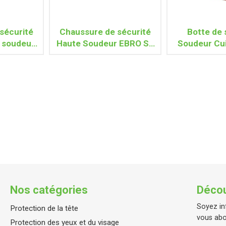
sécurité
Chaussure de sécurité
Botte de 
 soudeur
Haute Soudeur EBRO S3
Soudeur Cu
R S3 CI
SRC
S3 HI H
C SR
Nos catégories
Décou
Soyez in
Protection de la tête
vous abo
Protection des yeux et du visage