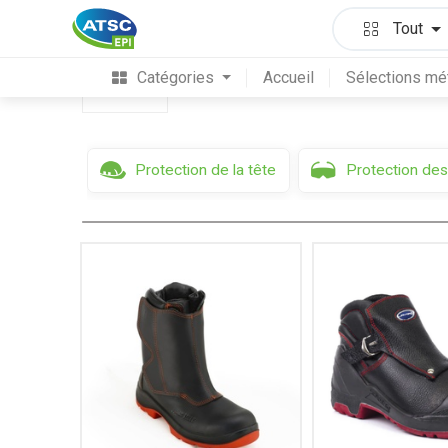
Protection des pieds & des jambes
Bottes/
Tout
Catégories
Accueil
Sélections mé
Filtres
Protection de la tête
Protection des