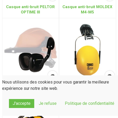
Casque anti-bruit PELTOR
Casque anti-bruit MOLDEX
OPTIME III
M4-M5
Nous utilisons des cookies pour vous garantir la meilleure
Coquilles anti-bruit
Coquilles anti-bruit (26dB)
expérience sur notre site web.
SUZUKA (24dB) pour
+ adaptateur (adaptable sur
casque DELTAPLUS
casque de chantier
classique)
J'accepte
Je refuse
Politique de confidentialité