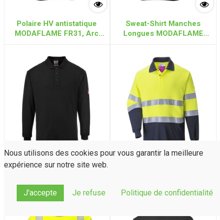
Polaire HV antistatique
Sweat-Shirt Manches
MODAFLAME FR31, Arc
Longues MODAFLAME
électrique et Retardateur
FR12, Arc électrique et
de flamme (Jaune/Marine)
Retardateur de flamme
(Marine)
Nous utilisons des cookies pour vous garantir la meilleure
expérience sur notre site web.
Polo Manches Longues
Polo HV Manches Longues,
MODAFLAME FR10, Arc
MODAFLAME FR74, Arc
électrique et Retardateur
électrique et Retardateur
J'accepte
Je refuse
Politique de confidentialité
de flamme
de flamme (Jaune/Marine)