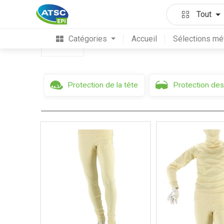
Protection du corps
Vêtements ignifugés & 
Tout
Catégories
Accueil
Sélections mé
Filtres
Protection de la tête
Protection des