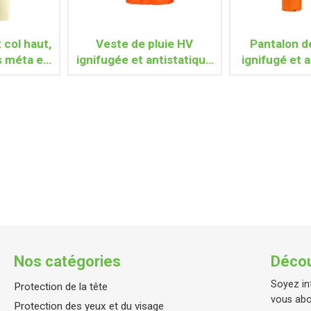
col haut,
Veste de pluie HV
Pantalon d
s méta et
ignifugée et antistatique
ignifugé et 
ides
ANDILLY
GREE
Nos catégories
Décou
Soyez in
Protection de la tête
vous abo
Protection des yeux et du visage