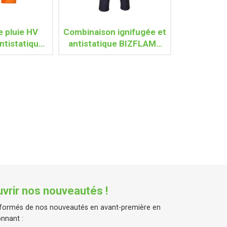
e pluie HV
Combinaison ignifugée et
antistatique
antistatique BIZFLAME
LEY
PRO FR38 (Marine)
vrir nos nouveautés !
formés de nos nouveautés en avant-première en
nnant :