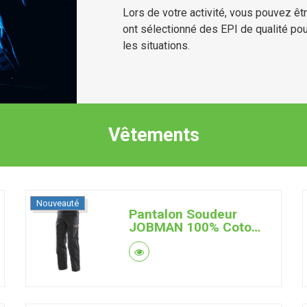
Lors de votre activité, vous pouvez êt
ont sélectionné des EPI de qualité po
les situations.
Vêtements
Nouveauté
Pantalon Soudeur
JOBMAN 100% Coton
Retardateur de
Flamme 350g (Noir)