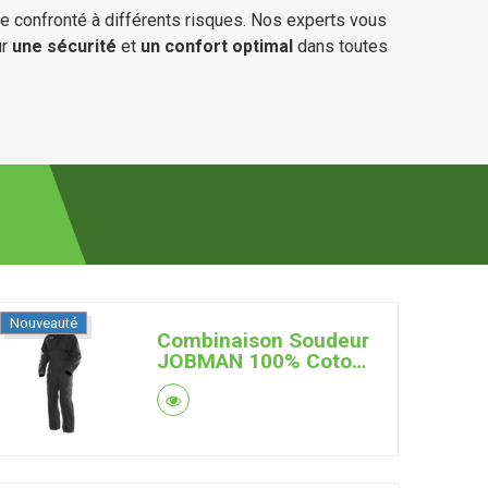
re confronté à différents risques. Nos experts vous
ur
une sécurité
et
un confort optimal
dans toutes
Nouveauté
Combinaison Soudeur
JOBMAN 100% Coton
Retardateur de
Flamme 350g (Noir)