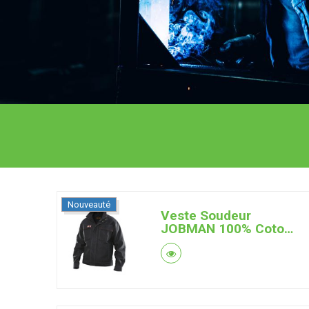
Nouveauté
Veste Soudeur
JOBMAN 100% Coton
Retardateur de
Flamme 350g (Noir)