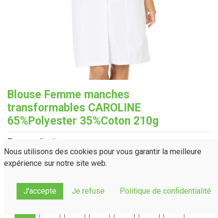
Blouse Femme manches
transformables CAROLINE
65%Polyester 35%Coton 210g
Personnalisation
Nous utilisons des cookies pour vous garantir la meilleure
Couleur
expérience sur notre site web.
J'accepte
Je refuse
Politique de confidentialité
Taille
T0
T1
T2
T3
T4
T5
T6