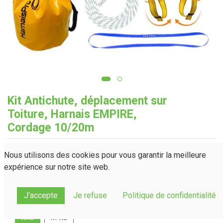
Kit Antichute, déplacement sur
Toiture, Harnais EMPIRE,
Cordage 10/20m
Personnalisation
Nous utilisons des cookies pour vous garantir la meilleure
Longueur
expérience sur notre site web.
10m
20m
J'accepte
Je refuse
Politique de confidentialité
Taille
XXL
M-XL