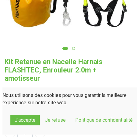
Kit Retenue en Nacelle Harnais
FLASHTEC, Enrouleur 2.0m +
amotisseur
Personnalisation
Nous utilisons des cookies pour vous garantir la meilleure
Taille
expérience sur notre site web.
S
XXL
M-XL
J'accepte
Je refuse
Politique de confidentialité