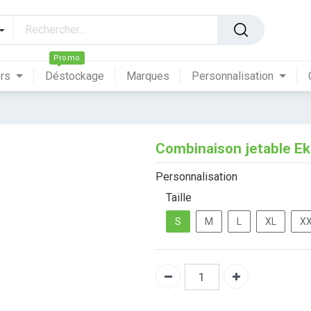
Promo
ers
Déstockage
Marques
Personnalisation
Combinaison jetable Ek
Personnalisation
Taille
S
M
L
XL
X