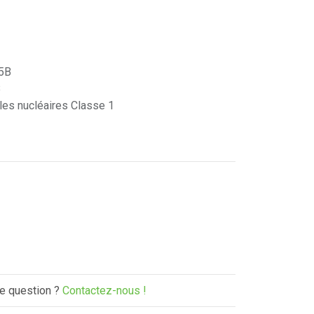
 5B
B
les nucléaires Classe 1
e question ?
Contactez-nous !