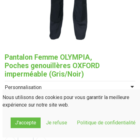
Pantalon Femme OLYMPIA,
Poches genouillères OXFORD
imperméable (Gris/Noir)
Personnalisation
Taille
Nous utilisons des cookies pour vous garantir la meilleure
expérience sur notre site web.
34
36
38
40
42
44
46
48
50
52
54
J'accepte
Je refuse
Politique de confidentialité