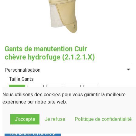
Gants de manutention Cuir
chèvre hydrofuge (2.1.2.1.X)
Personnalisation
Taille Gants
T.07
T.08
T.09
T.10
T.11
Nous utilisons des cookies pour vous garantir la meilleure
expérience sur notre site web.
J'accepte
Je refuse
Politique de confidentialité
Demander un devis