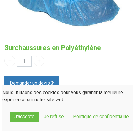
Surchaussures en Polyéthylène
Demander un devis
Nous utilisons des cookies pour vous garantir la meilleure
PPSC10
expérience sur notre site web.
Référence :
Normes(s) :
---
J'accepte
Je refuse
Politique de confidentialité
Partager sur :