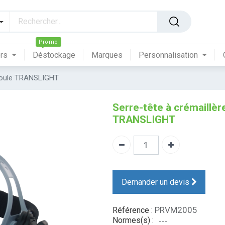
Promo
ers
Déstockage
Marques
Personnalisation
agoule TRANSLIGHT
Serre-tête à crémaillè
TRANSLIGHT
Demander un devis
PRVM2005
Référence :
Normes(s) :
---