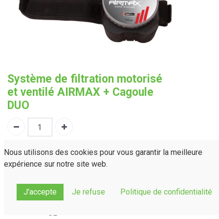
Système de filtration motorisé
et ventilé AIRMAX + Cagoule
DUO
Nous utilisons des cookies pour vous garantir la meilleure
Demander un devis
expérience sur notre site web.
PRVM3000
Référence :
J'accepte
Je refuse
Politique de confidentialité
Normes(s)
EN 12941: 1998 + A1: 2003 + A2: 2008 TH3 P R
:
SL