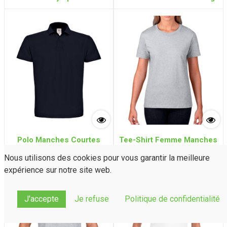
Polo Manches Courtes
Tee-Shirt Femme Manches
100% Coton 180g
Courtes PREMIUM
Nous utilisons des cookies pour vous garantir la meilleure
100%Coton 185g
expérience sur notre site web.
J'accepte
Je refuse
Politique de confidentialité