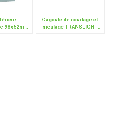
térieur
Cagoule de soudage et
te 98x62mm
meulage TRANSLIGHT
 FLIP 455
FLIP 455