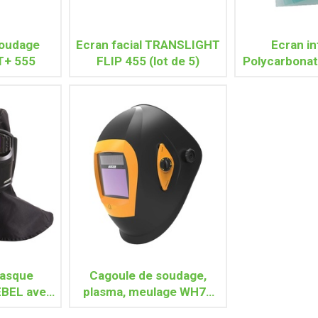
soudage
Ecran facial TRANSLIGHT
Ecran in
T+ 555
FLIP 455 (lot de 5)
Polycarbona
TRANSLIGHT
asque
Cagoule de soudage,
EBEL avec
plasma, meulage WH70
ifugée
GDS