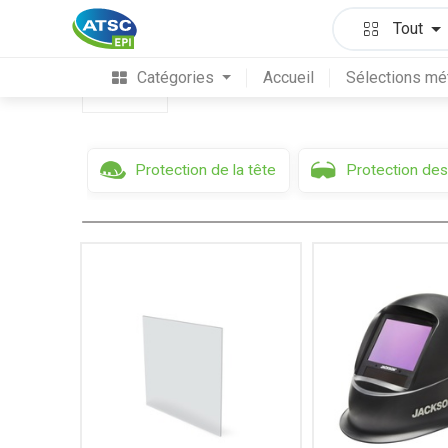
Protection des yeux & du visage
Cagoules &
Tout
Catégories
Accueil
Sélections mé
Filtres
Protection de la tête
Protection des