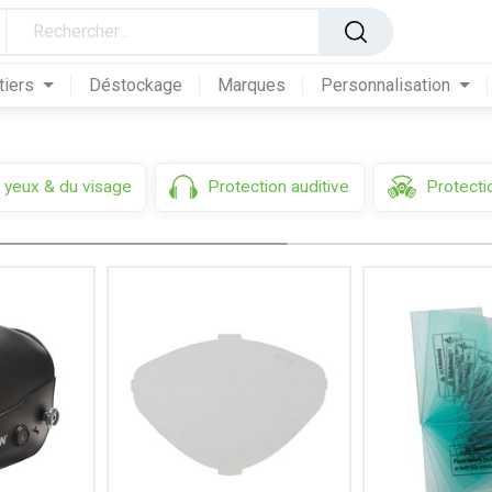
 masques soudeurs
tiers
Déstockage
Marques
Personnalisation
 yeux & du visage
Protection auditive
Protectio