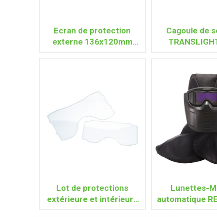
Ecran de protection
Cagoule de 
externe 136x120mm
TRANSLIGH
pour TRANSLIGHT+ 555
Lot de protections
Lunettes-M
extérieure et intérieure
automatique R
REBEL
Cagoule ign