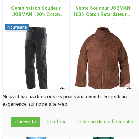
Combinaison Soudeur
Veste Soudeur JOBMAN
JOBMAN 100% Coton
100% Coton Retardateur de
Retardateur de Flamme
Flamme 350g (Noir)
350g (Noir)
Nouveauté
Nous utilisons des cookies pour vous garantir la meilleure
Pantalon Soudeur JOBMAN
Veste de soudeur Cuir
expérience sur notre site web.
100% Coton Retardateur de
croûte et dos en Proban
Flamme 350g (Noir)
J'accepte
Je refuse
Politique de confidentialité