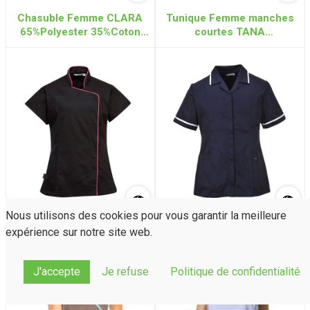
Chasuble Femme CLARA
Tunique Femme manches
65%Polyester 35%Coton
courtes TANA
200g
65%Polyester 35%Coton
200g
Nous utilisons des cookies pour vous garantir la meilleure
Tunique Femme manches
Tunique Femme manches
expérience sur notre site web.
courtes WRAP LW15
courtes LW20
65%Polyester 35%Coton
65%Polyester 35%Coton
210g
210g
J'accepte
Je refuse
Politique de confidentialité