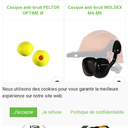
Casque anti-bruit PELTOR
Casque anti-bruit MOLDEX
OPTIME III
M4-M5
Nous utilisons des cookies pour vous garantir la meilleure
Bouchons anti-bruit PU de
Coquilles anti-bruit
expérience sur notre site web.
rechange (pour PAB30)
SUZUKA (24dB) pour
casque DELTAPLUS
J'accepte
Je refuse
Politique de confidentialité