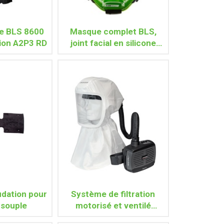
e BLS 8600
Masque complet BLS,
tion A2P3 RD
joint facial en silicone
S.5000
udation pour
Système de filtration
 souple
motorisé et ventilé
AIRMAX+ avec Cagoule