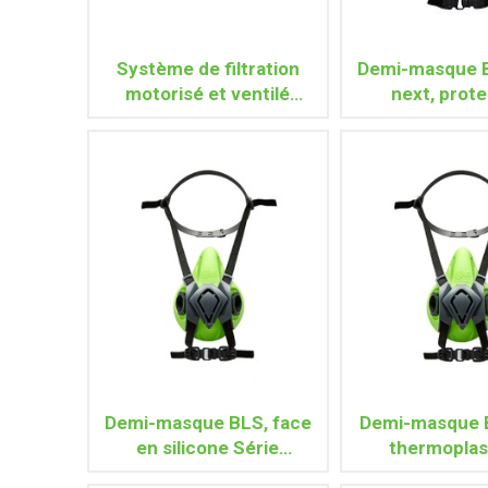
Système de filtration
Demi-masque 
motorisé et ventilé
next, prote
AIRMAX+ avec Visière
ABEK1P3
intégrale QUAD 500
Demi-masque BLS, face
Demi-masque 
en silicone Série
thermoplas
4000next
S.4000n