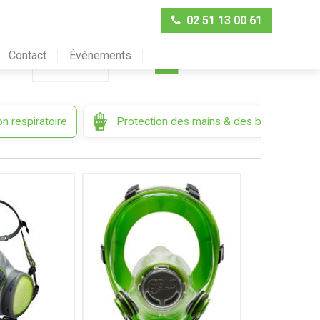
02 51 13 00 61
Contact
Événements
Préc.
1
2
3
Suiv.
Trier par
n respiratoire
Protection des mains & des bras