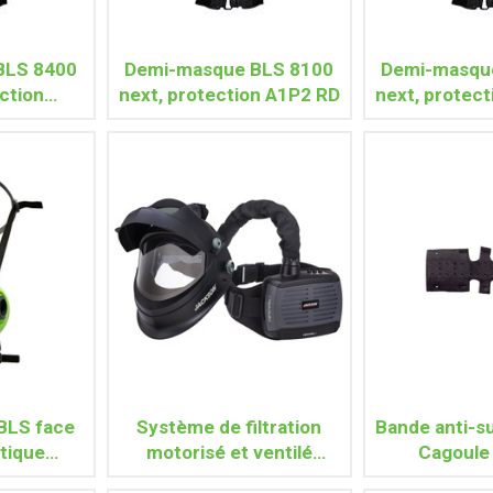
BLS 8400
Demi-masque BLS 8100
Demi-masqu
ction
next, protection A1P2 RD
next, protec
 RD
BLS face
Système de filtration
Bande anti-s
tique
motorisé et ventilé
Cagoule
ext
AIRMAX+ avec Cagoule